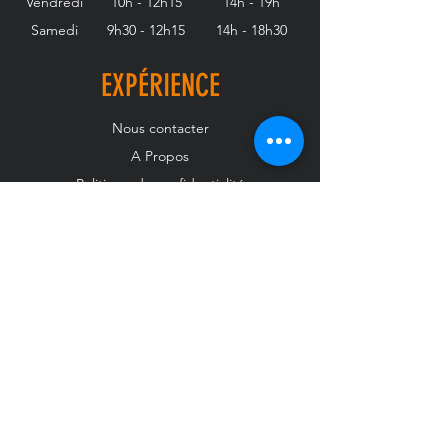
Vendredi
10h - 12h15
14h - 19h
Samedi
9h30 - 12h15
14h - 18h30
EXPÉRIENCE
Nous contacter
A Propos
Politique de confidentialité
Mentions légales
SUIVEZ-NOUS
Facebook
Instagram
RECEVEZ NOTRE
NEWSLETTER