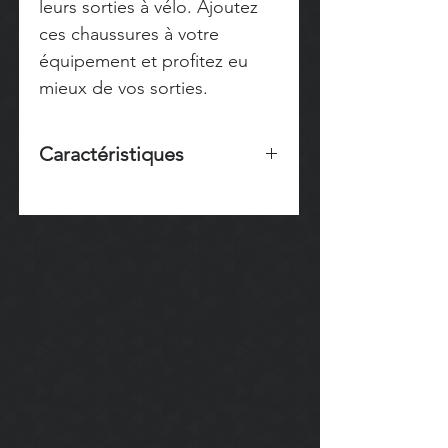
leurs sorties à vélo. Ajoutez
ces chaussures à votre
équipement et profitez eu
mieux de vos sorties.
Caractéristiques
SYSTÈME DE SERRAGE :
BOA L6
+ Velcro sur l'avant
MATIÈRE DE LA SEMELLE
:
Composite Nylon
POIDS :
310g