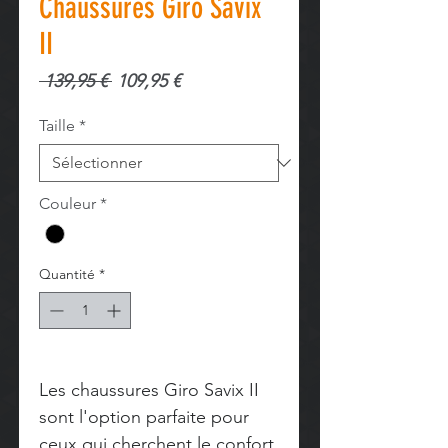
Chaussures Giro Savix
II
Prix
Prix
 139,95 € 
109,95 €
original
promotionnel
Taille
*
Couleur
*
Quantité
*
Les chaussures Giro Savix II
sont l'option parfaite pour
ceux qui cherchent le confort