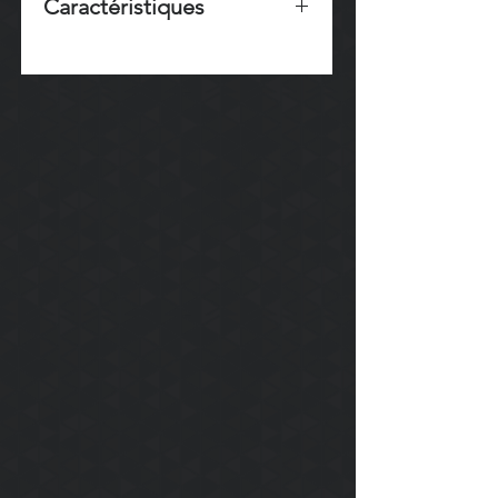
Caractéristiques
CAPACITÉ :
8 litres
FIXATIONS :
Porte-bagages
Cube RILink
ÉTANCHÉITÉ :
Oui (via la housse
fournie)