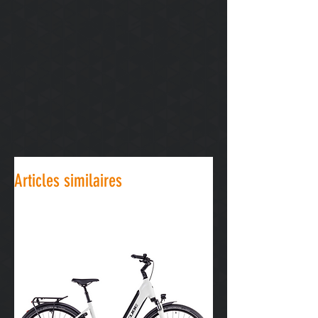
le dos
POCHE :
3 ouvertes dans le dos
AÉRATIONS :
Tissu léger et
respirant dans le dos
Articles similaires