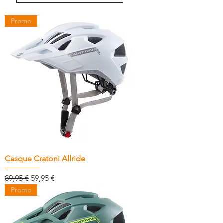
Promo
Casque Cratoni Allride
Prix original
Prix promotionnel
89,95 €
59,95 €
Promo