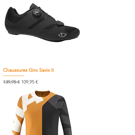
Chaussures Giro Savix II
Prix original
Prix promotionnel
139,95 €
109,95 €