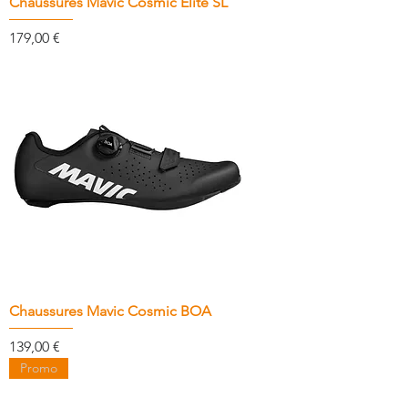
Chaussures Mavic Cosmic Elite SL
Prix
179,00 €
Chaussures Mavic Cosmic BOA
Prix
139,00 €
Promo