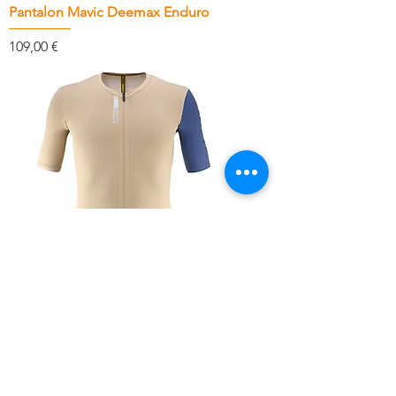
Pantalon Mavic Deemax Enduro
Prix
109,00 €
Maillot Mavic Esential
Prix
79,00 €