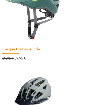
Casque Cratoni Allride
Prix original
Prix promotionnel
89,95 €
59,95 €