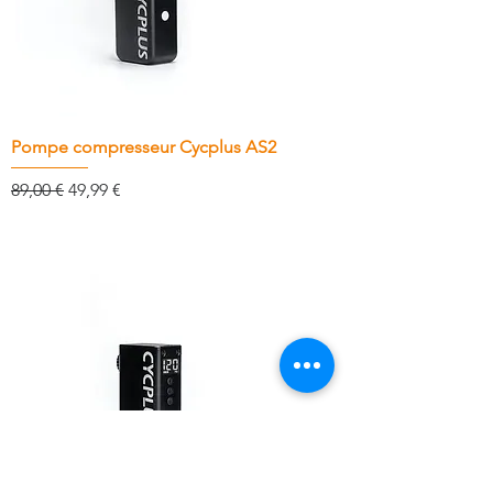
Pompe compresseur Cycplus AS2
Prix original
Prix promotionnel
89,00 €
49,99 €