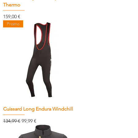
Thermo
Prix
159,00 €
Promo
Cuissard Long Endura Windchill
Prix original
Prix promotionnel
134,99 €
99,99 €