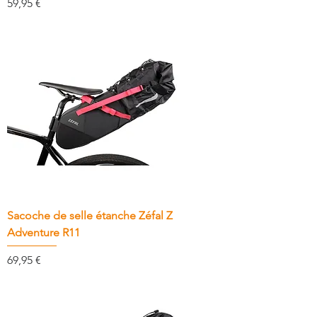
Prix
59,95 €
Sacoche de selle étanche Zéfal Z
Adventure R11
Prix
69,95 €