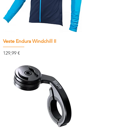
Veste Endura Windchill II
Prix
129,99 €